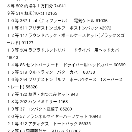
８等 502 的場牛１万円分 74641
９等 514 お米(10㎏) 12165
１０等 367 T-fal（ティファール） 電気ケトル 91036
１１等 511 ブリヂストンゴルフ ボストンバック 42972
１２等 147 ラウンドバック・ボールケースセット(ブラック×ゴ
ールド) 91127
１３等 504 ラブラドルレトリバー ドライバー用ヘッドカバー
18013
１４等 86 セントバーナード ドライバー用ヘッドカバー 60699
１５等 519 ウルトラマン パターカバー 88738
１６等 254 ブリヂストンゴルフ ボール1ダース (スーパース
トレート) 55826
１７等 122 お酒・おつまみセット 943
１８等 202 ハンドミキサー 1168
１９等 37 コンパクト座椅子 85269
２０等 57 フランネルマイヤーハーフケット 10943
２１等 442 アディダス トートバック 86935
２２等 63 飛距離計ケース(レッド) 8067